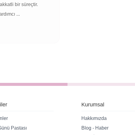
atli bir süreçtir.
rdımcı ...
iler
Kurumsal
nler
Hakkımızda
ünü Pastası
Blog - Haber