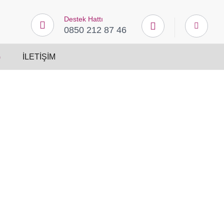
Destek Hattı
0850 212 87 46
G
İLETIŞIM