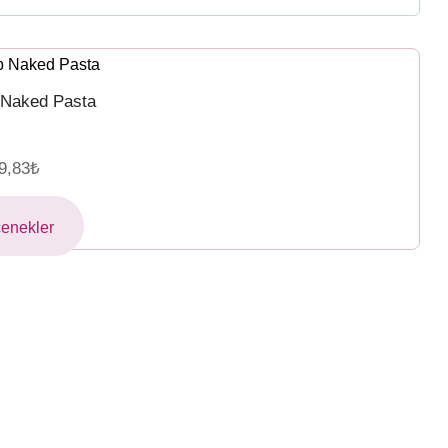
 Naked Pasta
9,83
₺
enekler