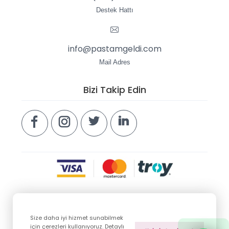
Destek Hattı
info@pastamgeldi.com
Mail Adres
Bizi Takip Edin
Size daha iyi hizmet sunabilmek
Copyright © 2026 pastamgeldi.com. Tüm hakları
için çerezleri kullanıyoruz. Detaylı