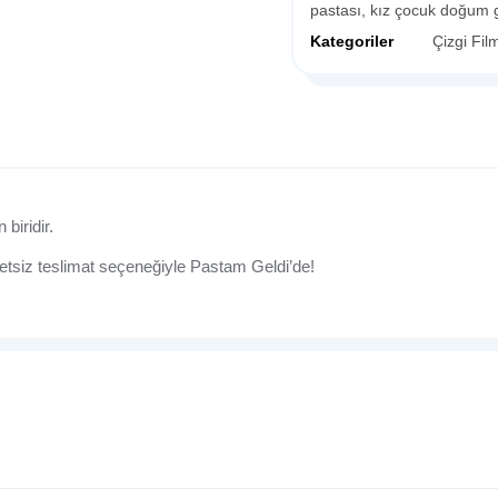
pastası
,
kız çocuk doğum 
Kategoriler
Çizgi Fil
biridir.
retsiz teslimat seçeneğiyle Pastam Geldi’de!