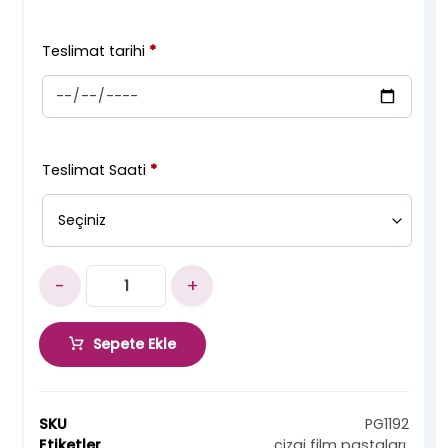
Teslimat tarihi
*
Teslimat Saati
*
-
+
Sepete Ekle
SKU
PG1192
Etiketler
çizgi film pastaları
,