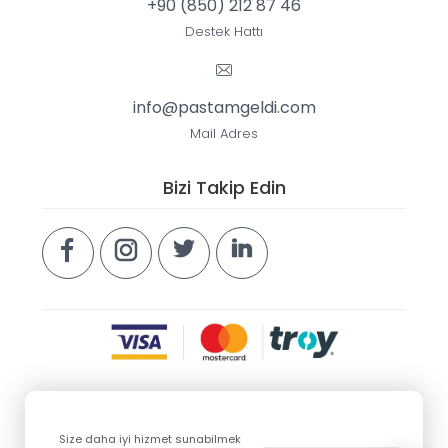
+90 (850) 212 87 46
Destek Hattı
info@pastamgeldi.com
Mail Adres
Bizi Takip Edin
Size daha iyi hizmet sunabilmek
Copyright © 2026 pastamgeldi.com. Tüm hakları