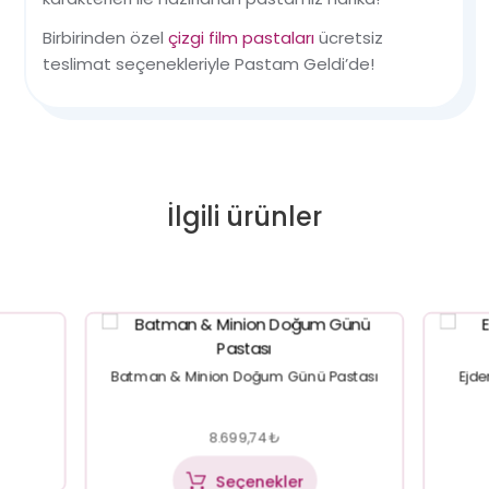
Birbirinden özel
çizgi film pastaları
ücretsiz
teslimat seçenekleriyle Pastam Geldi’de!
İlgili ürünler
Batman & Minion Doğum Günü Pastası
Ejd
8.699,74
₺
Seçenekler