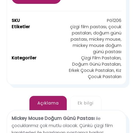
SKU
PG1206
Etiketler
çizgi film pastası
,
çocuk
pastaları
,
doğum günü
pastası
,
mickey mouse
,
mickey mouse doğum
günü pastası
Kategoriler
Çizgi Film Pastaları
,
Doğum Günü Pastaları
,
Erkek Çocuk Pastaları
,
Kız
Çocuk Pastaları
Açıklama
Ek bilgi
Mickey Mouse Doğum Günü Pastası
ile
çocuklarımız çok mutlu olacak. Çünkü çizgi film
karakterleri ile hazırlanan pastamız harika!