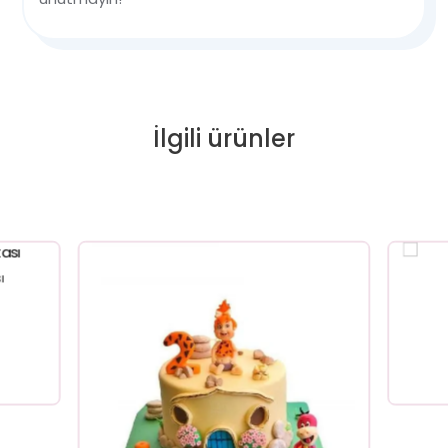
İlgili ürünler
ı