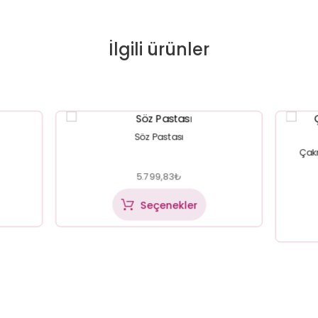
İlgili ürünler
Söz Pastası
Çak
5.799,83
₺
Seçenekler