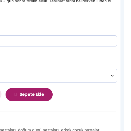
 2 gün sonra teslim edilir. Teslimat tarihi belirlerken lütfen bu
Sepete Ekle
 pastaları
,
doğum günü pastaları
,
erkek çocuk pastaları
,