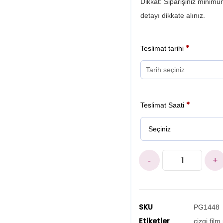
Dikkat: Siparişiniz minimum
detayı dikkate alınız.
*
Teslimat tarihi
*
Teslimat Saati
-
+
SKU
PG1448
Etiketler
çizgi film