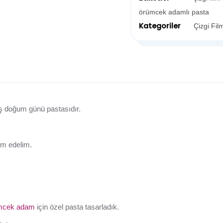
örümcek adamlı pasta
Kategoriler
Çizgi Fil
ış doğum günü pastasıdır.
lim edelim.
mcek adam
için özel pasta tasarladık.