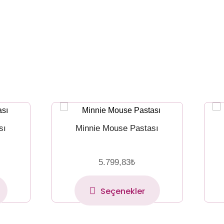
sı
Minnie Mouse Pastası
5.799,83
₺
Seçenekler