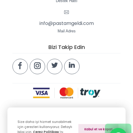
Destek Hattı
info@pastamgeldi.com
Mail Adres
Bizi Takip Edin
Size daha iyi hizmet sunabilmek
Copyright © 2026 pastamgeldi.com. Tüm hakları
için çerezleri kullanıyoruz. Detaylı
Kabul et ve kapat
saklıdır.
bilgi için
Çerez Politikası
’nı