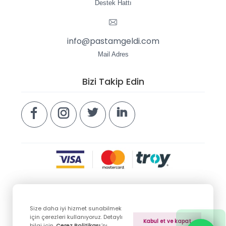
Destek Hattı
info@pastamgeldi.com
Mail Adres
Bizi Takip Edin
Size daha iyi hizmet sunabilmek
Copyright © 2026 pastamgeldi.com. Tüm hakları
için çerezleri kullanıyoruz. Detaylı
Kabul et ve kapat
saklıdır.
bilgi için
Çerez Politikası
’nı