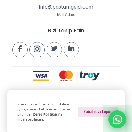
info@pastamgeldi.com
Mail Adres
Bizi Takip Edin
Size daha iyi hizmet sunabilmek
Copyright © 2026 pastamgeldi.com. Tüm hakları
için çerezleri kullanıyoruz. Detaylı
Kabul et ve kapat
saklıdır.
bilgi için
Çerez Politikası
’nı
inceleyebilirsiniz.