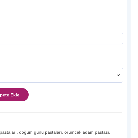
pete Ekle
 pastaları
,
doğum günü pastaları
,
örümcek adam pastası
,