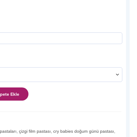
pete Ekle
 pastaları
,
çizgi film pastası
,
cry babies doğum günü pastası
,