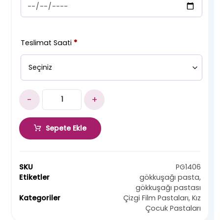
Teslimat Saati
*
-
+
Sepete Ekle
SKU
PG1406
Etiketler
gökkuşağı pasta
,
gökkuşağı pastası
Kategoriler
Çizgi Film Pastaları
,
Kız
Çocuk Pastaları