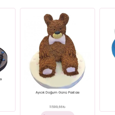
sı
Ayıcık Doğum Günü Pastası
11.599,66
₺