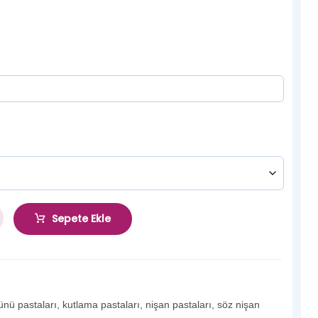
Sepete Ekle
nü pastaları
,
kutlama pastaları
,
nişan pastaları
,
söz nişan