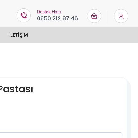
Destek Hattı
0850 212 87 46
İLETIŞIM
Pastası